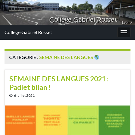
Panneau de gestion des cookies
Collège Gabriel Rosset
Togg
navig
CATÉGORIE :
SEMAINE DES LANGUES
SEMAINE DES LANGUES 2021 :
Padlet bilan !
6 juillet 2021