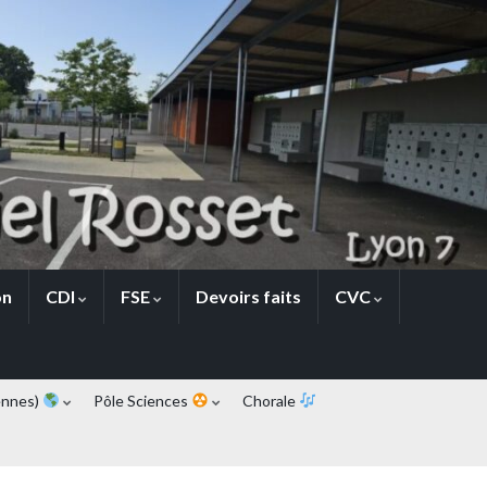
on
CDI
FSE
Devoirs faits
CVC
ennes)
Pôle Sciences
Chorale