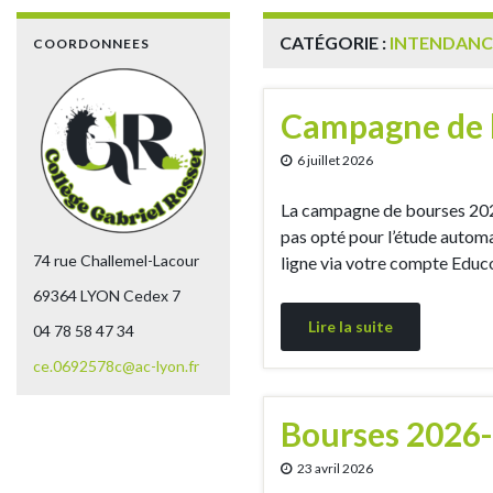
CATÉGORIE :
INTENDANC
COORDONNEES
Campagne de 
6 juillet 2026
La campagne de bourses 2025
pas opté pour l’étude automa
74 rue Challemel-Lacour
ligne via votre compte Educo
69364 LYON Cedex 7
Lire la suite
04 78 58 47 34
ce.0692578c@ac-lyon.fr
Bourses 2026-2
23 avril 2026